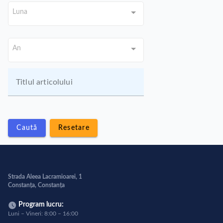
Luna
An
Titlul articolului
Caută
Resetare
Strada Aleea Lacramioarei, 1
Constanța, Constanța
Program lucru:
Luni – Vineri: 8:00 – 16:00