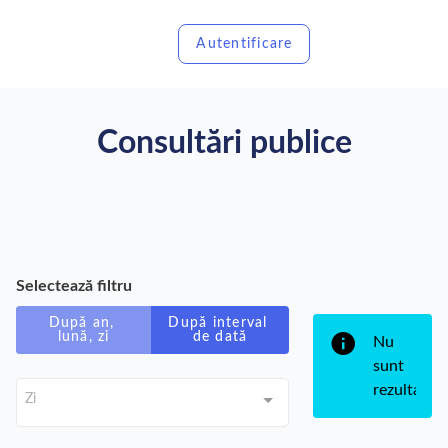
Autentificare
Consultări publice
Selectează filtru
După an,
După interval
lună, zi
de dată
Nu
sunt
rezultate
Zi